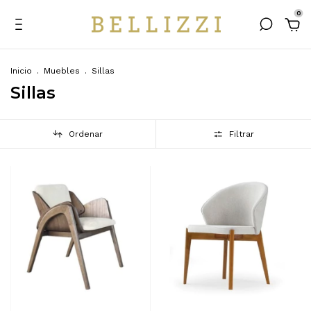
0
Inicio
.
Muebles
.
Sillas
Sillas
Ordenar
Filtrar