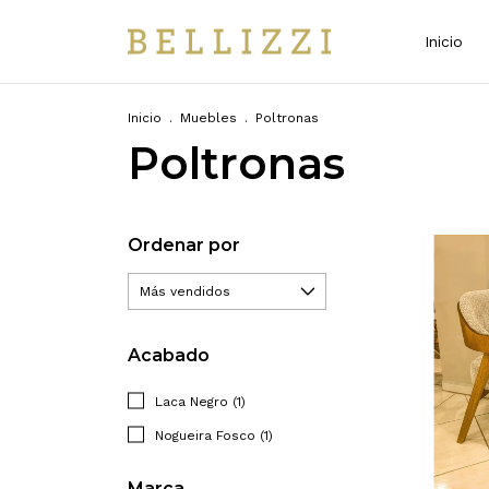
Inicio
Inicio
.
Muebles
.
Poltronas
Poltronas
Ordenar por
Acabado
Laca Negro (1)
Nogueira Fosco (1)
Marca