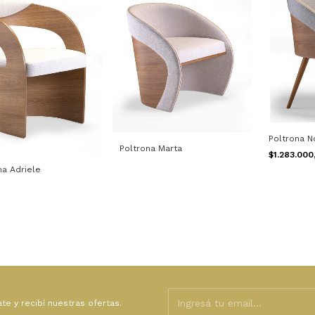
Poltrona N
Poltrona Marta
$1.283.00
na Adriele
ate y recibí nuestras ofertas.