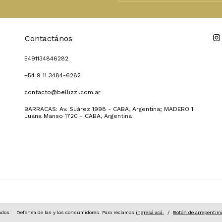
Contactános
5491134846282
+54 9 11 3484-6282
contacto@bellizzi.com.ar
BARRACAS: Av. Suárez 1998 - CABA, Argentina; MADERO 1:
Juana Manso 1720 - CABA, Argentina
ados.
Defensa de las y los consumidores. Para reclamos
ingresá acá.
/
Botón de arrepentim