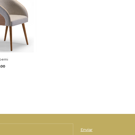
oemi
0,00