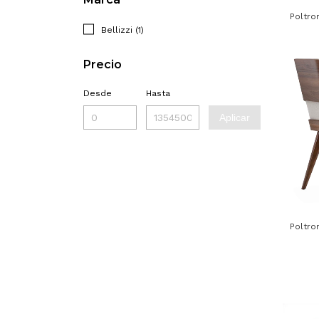
Poltro
Bellizzi (1)
Precio
Desde
Hasta
Aplicar
Poltro